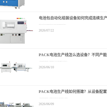
电池包自动化组装设备如何完成连续生
一批规格合格的电芯进入车间后，怎样经过分选、堆叠、焊接、装配和检测，最终成为能够稳定供电的电池包?如果这些工序主要依靠人工完成，为什么容易出现节拍不一致、焊接质量波动和生产数据难以追溯等问题? 电池包并不是把若干电芯简单连接起来。它通...
2026/07/22
PACK电池生产线怎么选设备？不同产
PACK电池生产线到底该怎么选设备?是先看预算，还是先看产能?很多企业在准备建设电池PACK产线时，最容易遇到的问题就是设备种类多、工艺环节多、方案报价差异大，不知道该从哪里判断。尤其是做储能电池包、动力电池包、两轮车电池包、低速车电池包、工具...
2026/06/10
PACK电池生产线如何搭建？从设备配
PACK电池生产线该怎么搭建，才能既满足产能，又保证电池包质量?很多人刚接触电池PACK加工时，会把它理解成“电芯组装+焊接+装外壳”，认为只要有点焊机、保护板、电芯和工人，就能开始生产。实际情况并没有这么简单。电池PACK生产线涉及电芯筛选、配组、...
2026/06/09