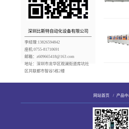
深圳比斯特自动化设备有限公司
李经理:13826594842
座机:0755-81710691
邮箱：z609665418@163.com
地址：深圳市龙华区观澜街道库坑社
区共联都市智谷5栋2楼
网站首页
/
产品中