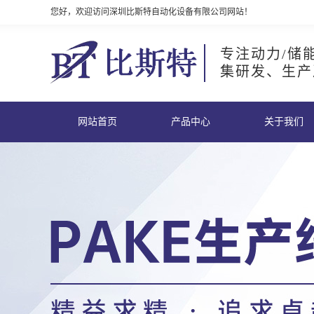
您好，欢迎访问深圳比斯特自动化设备有限公司网站！
专注动力/储
集研发、生产
网站首页
产品中心
关于我们