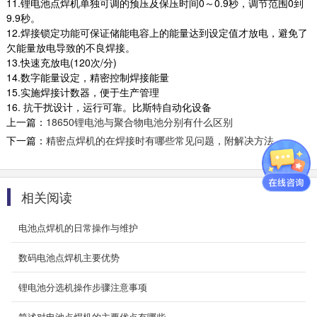
11.锂电池点焊机单独可调的预压及保压时间0～0.9秒，调节范围0到
动力/储能电池组PACK生产线
9.9秒。
设备功率：AC220V 0.6KW50/60HZ 适应电芯范
12.焊接锁定功能可保证储能电容上的能量达到设定值才放电，避免了
围：圆柱电芯
欠能量放电导致的不良焊接。
14430/14500/18500/18650/21700 ...
13.快速充放电(120次/分)
2026-01-22
14.数字能量设定，精密控制焊接能量
15.实施焊接计数器，便于生产管理
16. 抗干扰设计，运行可靠。比斯特自动化设备
动力储能电池组全自动生产线BT-2113
上一篇：
18650锂电池与聚合物电池分别有什么区别
设备名称：动力储能电池组全自动生产线 规格型
下一篇：
精密点焊机的在焊接时有哪些常见问题，附解决方法
号：BT-2113-18650 一、设备适用范围与功能
介绍 ...
2025-09-24
相关阅读
BT-J20-4 激光自动焊接机
一、主要功能 聚合物电芯极耳与PCB 镍片焊盘
电池点焊机的日常操作与维护
自动激光焊接 圆柱型电池组电压采集镍片与
BMS 的...
数码电池点焊机主要优势
2025-09-19
锂电池分选机操作步骤注意事项
BT-450系列自动贴面垫机
简述对电池点焊机的主要优点有哪些