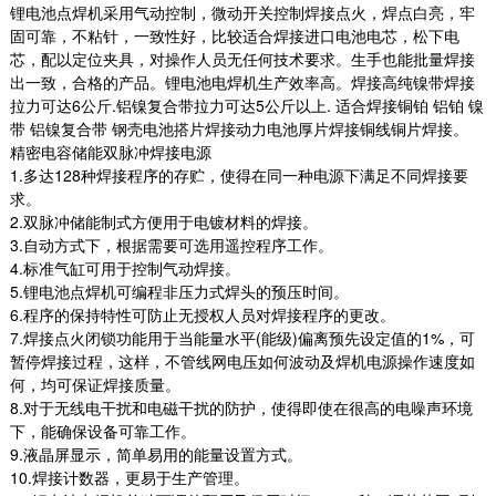
锂电池点焊机采用气动控制，微动开关控制焊接点火，焊点白亮，牢
固可靠，不粘针，一致性好，比较适合焊接进口电池电芯，松下电
芯，配以定位夹具，对操作人员无任何技术要求。生手也能批量焊接
出一致，合格的产品。锂电池电焊机生产效率高。焊接高纯镍带焊接
拉力可达6公斤.铝镍复合带拉力可达5公斤以上. 适合焊接铜铂 铝铂 镍
带 铝镍复合带 钢壳电池搭片焊接动力电池厚片焊接铜线铜片焊接。
精密电容储能双脉冲焊接电源
1.多达128种焊接程序的存贮，使得在同一种电源下满足不同焊接要
求。
2.双脉冲储能制式方便用于电镀材料的焊接。
3.自动方式下，根据需要可选用遥控程序工作。
4.标准气缸可用于控制气动焊接。
5.锂电池点焊机可编程非压力式焊头的预压时间。
6.程序的保持特性可防止无授权人员对焊接程序的更改。
7.焊接点火闭锁功能用于当能量水平(能级)偏离预先设定值的1%，可
BT-1418DB 单节自动点焊机
暂停焊接过程，这样，不管线网电压如何波动及焊机电源操作速度如
何，均可保证焊接质量。
一、主要功能 圆柱型电芯自动测试电压内阻，自
8.对于无线电干扰和电磁干扰的防护，使得即使在很高的电噪声环境
动贴青稞纸，自动贴侧面胶，自动进PCB板，自
下，能确保设备可靠工作。
动化焊接...
9.液晶屏显示，简单易用的能量设置方式。
2025-09-19
10.焊接计数器，更易于生产管理。