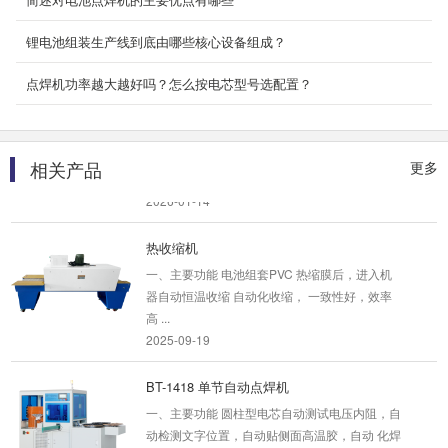
一、主要功能 圆柱型电芯的正极贴圆形绝缘材料
二、产品特点 绝缘青稞纸...
锂电池组装生产线到底由哪些核心设备组成？
2025-09-16
点焊机功率越大越好吗？怎么按电芯型号选配置？
BT-10 串系列锂电池保护板测试仪
一、概述 BT 系列多功能保护板测试系统，主要
用于检 测动力电池保护板的各项功能指标是否在
相关产品
更多
参...
2026-01-14
热收缩机
一、主要功能 电池组套PVC 热缩膜后，进入机
器自动恒温收缩 自动化收缩， 一致性好，效率
高 ...
2025-09-19
BT-1418 单节自动点焊机
一、主要功能 圆柱型电芯自动测试电压内阻，自
动检测文字位置，自动贴侧面高温胶，自动 化焊