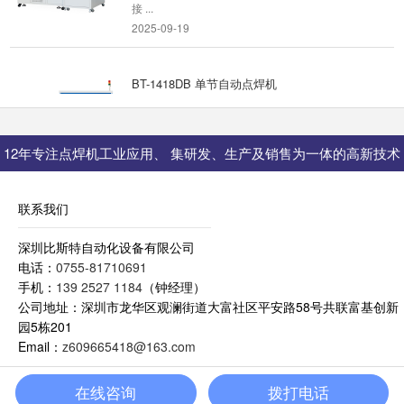
接 ...
2025-09-19
BT-1418DB 单节自动点焊机
一、主要功能 圆柱型电芯自动测试电压内阻，自
动贴青稞纸，自动贴侧面胶，自动进PCB板，自
动化焊接...
12年专注点焊机工业应用、 集研发、生产及销售为一体的高新技术
2025-09-19
型企业
动力/储能电池组PACK生产线
联系我们
设备功率：AC220V 0.6KW50/60HZ 适应电芯范
深圳比斯特自动化设备有限公司
围：圆柱电芯
电话：
0755-81710691
14430/14500/18500/18650/21700 ...
手机：
139 2527 1184
（钟经理）
2026-01-22
公司地址：深圳市龙华区观澜街道大富社区平安路58号共联富基创新
园5栋201
动力储能电池组全自动生产线BT-2113
Email：
z609665418@163.com
粤ICP备14041565号-1
设备名称：动力储能电池组全自动生产线 规格型
号：BT-2113-18650 一、设备适用范围与功能
在线咨询
拨打电话
介绍 ...